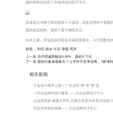
股的强势也说明了市场开始以防守为主。
具体看大消费个股仍表现十分强劲，很多趋势性个股股
胀的食品饮料、酒类个股可继续关注。
技术上看，市场总体仍是处在箱体震荡中，今日指数也尚
标签： 利空 跳水 午后 警惕 周末
上一条:
当代明诚跌幅达6.89%，股价9.73元
下一条:
股份行集体迎春天？上半年不良率全降，5家净利
相关新闻
千名设计师齐上阵！广州乡村“粤”来“粤”美
一站式品牌IP设计服务——大众品牌设计中心
运动迎新春 健康大拜年 石家庄将举办体育活动超15
为企业智造好形象——大众品牌设计中心