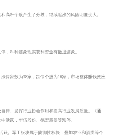
点和高杆个股产生了分歧，继续追涨的风险明显变大。
跌停，种种迹象现实获利资金有撤退迹象。
停家数为38家，跌停个股为16家，市场整体赚钱效应
业自律、发挥行业协会作用和提高行业发展质量。《通
盘中活跃，华伍股份、德宏股份等涨停。
复活跃。军工板块属于防御性板块，叠加农业和酒类等个