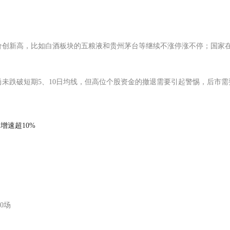
价创新高，比如白酒板块的五粮液和贵州茅台等继续不涨停涨不停；国家
未跌破短期5、10日均线，但高位个股资金的撤退需要引起警惕，后市需
增速超10%
0场