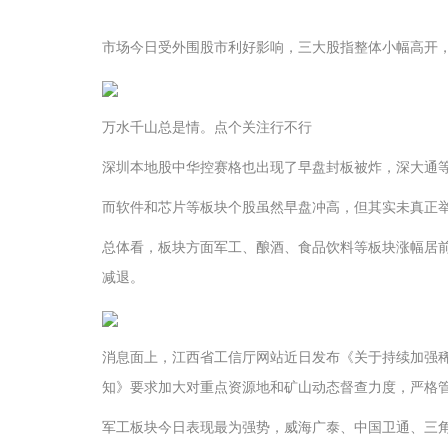
市场今日受外围股市利好影响，三大股指整体小幅高开
万水千山总是情。点个关注行不行
深圳本地股中华控赛格也出现了早盘封板被炸，深大通
而软件和芯片等板块个股虽然早盘冲高，但其实未真正
总体看，板块方面军工、酿酒、食品饮料等板块涨幅居前
减退。
消息面上，江西省工信厅网站近日发布《关于持续加强
知》要求加大对重点资源地和矿山动态督查力度，严格
军工板块今日表现最为强势，威海广泰、中国卫通、三角