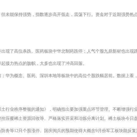
，但未能保持强势，指数逐步高开低走，震荡下行。资金对于近期强势热
等出现了高位杀跌。医药板块中华北制药跌停；人气个股九鼎新材也出现
举起接力热点的旗帜，大多也出现了冲高回落。
；华为概念、医药、深圳本地等板块中的高位个股跌幅居前。数据上看，涨
稀土行业秩序整顿的通知》，明确指出要加强重点环节管理、不断增强行
管控压覆稀土资源回收等。严格落实开采和冶炼分离计划。稀土板块今日
防务等12只个股涨停。国庆阅兵的预期使得大概念9月份军工板块能反