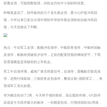
权重走强，可能指数较强，但机会仍在中小创的科技股。
昨晚复盘说了，软件板块的几个龙头股走强，要小心护盘冲高回
落，今年以来已多次出现中国软件等软件股走强助创业板冲高回
落，今天也验证了判断。
热点：午后军工走强，船舶冲击涨停，中船防务涨停，中船科技触
及涨停，船舶有突破前夕信号，之前仍配置持股的继续坚守，下周
若震荡横盘是突破前的上车机会。
军工午后涨停潮，威海广泰无明显信号，拉涨停；晨曦航空新高涨
停，趋势行情延续；三角防务反包涨停，叠加次新+国防军工，，有
望成军工龙头妖股。
华为概念轮动了2周，今天终于领到靠前，高位股跌停潮，6只跌停
应该是今天跌停最大的板块，一切都是轮动，行情持续轮动2周多，